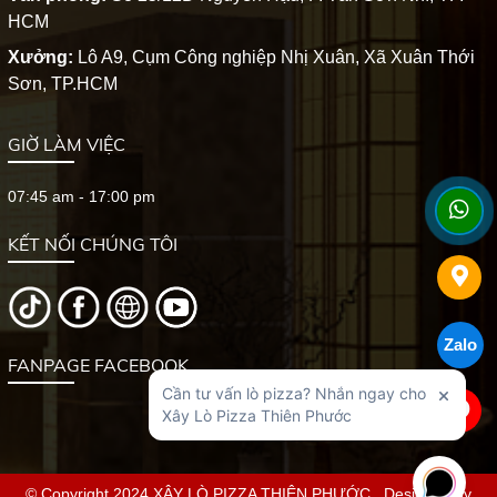
HCM
Xưởng:
Lô A9, Cụm Công nghiệp Nhị Xuân, Xã Xuân Thới
Sơn, TP.HCM
GIỜ LÀM VIỆC
07:45 am - 17:00 pm
KẾT NỐI CHÚNG TÔI
Zalo
FANPAGE FACEBOOK
© Copyright 2024 XÂY LÒ PIZZA THIÊN PHƯỚC . Designed by