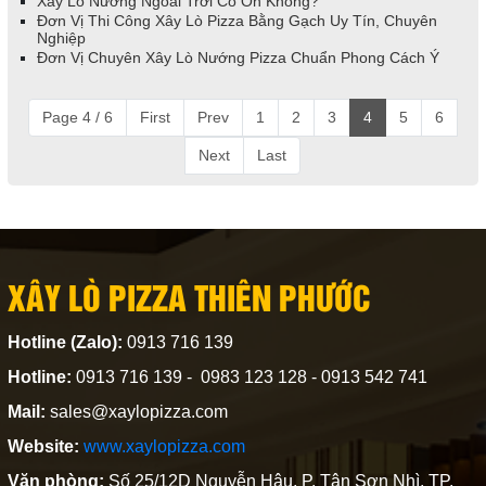
Xây Lò Nướng Ngoài Trời Có Ổn Không?
Đơn Vị Thi Công Xây Lò Pizza Bằng Gạch Uy Tín, Chuyên
Nghiệp
Đơn Vị Chuyên Xây Lò Nướng Pizza Chuẩn Phong Cách Ý
Page 4 / 6
First
Prev
1
2
3
4
5
6
Next
Last
XÂY LÒ PIZZA THIÊN PHƯỚC
Hotline (Zalo):
0913 716 139
Hotline:
0913 716 139 - 0983 123 128 - 0913 542 741
Mail:
sales@xaylopizza.com
Website:
www.xaylopizza.com
Văn phòng:
Số 25/12D Nguyễn Hậu, P. Tân Sơn Nhì, TP.