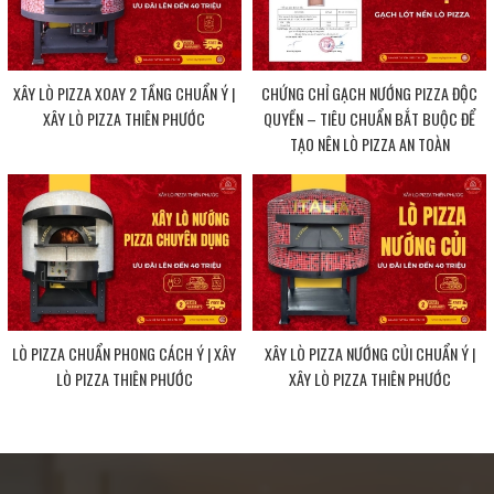
XÂY LÒ PIZZA XOAY 2 TẦNG CHUẨN Ý |
CHỨNG CHỈ GẠCH NƯỚNG PIZZA ĐỘC
XÂY LÒ PIZZA THIÊN PHƯỚC
QUYỀN – TIÊU CHUẨN BẮT BUỘC ĐỂ
TẠO NÊN LÒ PIZZA AN TOÀN
LÒ PIZZA CHUẨN PHONG CÁCH Ý | XÂY
XÂY LÒ PIZZA NƯỚNG CỦI CHUẨN Ý |
LÒ PIZZA THIÊN PHƯỚC
XÂY LÒ PIZZA THIÊN PHƯỚC