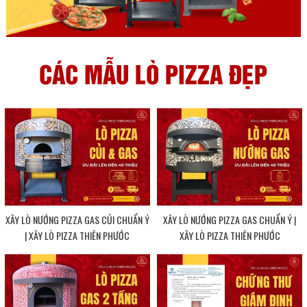
CÁC MẪU LÒ PIZZA ĐẸP
XÂY LÒ NƯỚNG PIZZA GAS CỦI CHUẨN Ý
XÂY LÒ NƯỚNG PIZZA GAS CHUẨN Ý |
| XÂY LÒ PIZZA THIÊN PHƯỚC
XÂY LÒ PIZZA THIÊN PHƯỚC