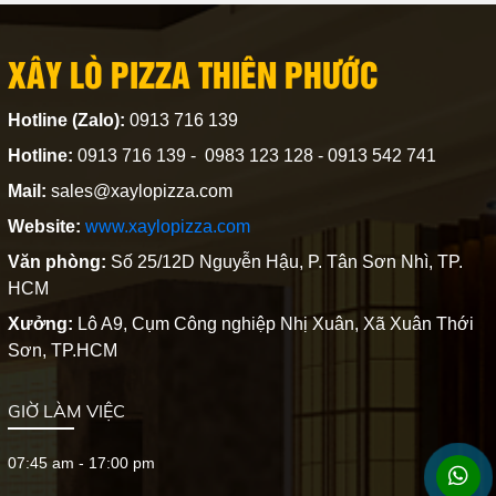
nướng đúng chuẩn cho từng vị trí
của lò nướng pizza, kèm các tiêu
XÂY LÒ PIZZA THIÊN PHƯỚC
chí kỹ thuật quan trọng: khả năng
chịu nhiệt, chịu sốc nhiệt, độ bền
mài mòn và hiệu quả truyền nhiệt
Hotline (Zalo):
0913 716 139
Hotline:
0913 716 139 - 0983 123 128 - 0913 542 741
Mail:
sales@xaylopizza.com
Website:
www.xaylopizza.com
Văn phòng:
Số 25/12D Nguyễn Hậu, P. Tân Sơn Nhì, TP.
HCM
Xưởng:
Lô A9, Cụm Công nghiệp Nhị Xuân, Xã Xuân Thới
Sơn, TP.HCM
GIỜ LÀM VIỆC
07:45 am - 17:00 pm