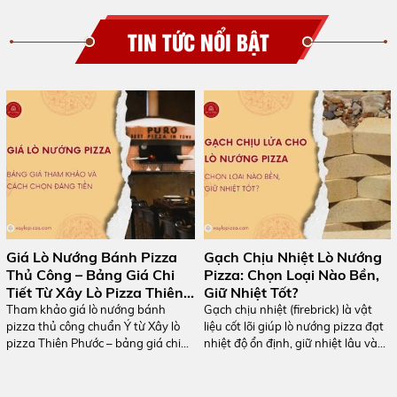
TIN TỨC NỔI BẬT
Giá Lò Nướng Bánh Pizza
Gạch Chịu Nhiệt Lò Nướng
Thủ Công – Bảng Giá Chi
Pizza: Chọn Loại Nào Bền,
Tiết Từ Xây Lò Pizza Thiên
Giữ Nhiệt Tốt?
Phước
Tham khảo giá lò nướng bánh
Gạch chịu nhiệt (firebrick) là vật
pizza thủ công chuẩn Ý từ Xây lò
liệu cốt lõi giúp lò nướng pizza đạt
pizza Thiên Phước – bảng giá chi
nhiệt độ ổn định, giữ nhiệt lâu và
tiết, so sánh dòng lò, tư vấn chọn lò
nướng bánh chín đều, giòn đáy.
đúng nhu cầu và bảo hành tận nơi.
Trong bài viết này, Thiên Phước
chia sẻ cách chọn gạch chịu nhiệt lò