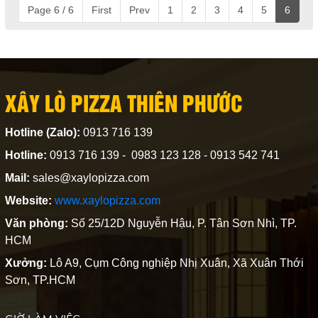
Page 6 / 6
First
Prev
1
2
3
4
5
6
XÂY LÒ PIZZA THIÊN PHƯỚC
Hotline (Zalo):
0913 716 139
Hotline:
0913 716 139 - 0983 123 128 - 0913 542 741
Mail:
sales@xaylopizza.com
Website:
www.xaylopizza.com
Văn phòng:
Số 25/12D Nguyễn Hậu, P. Tân Sơn Nhì, TP.
HCM
Xưởng:
Lô A9, Cụm Công nghiệp Nhị Xuân, Xã Xuân Thới
Sơn, TP.HCM