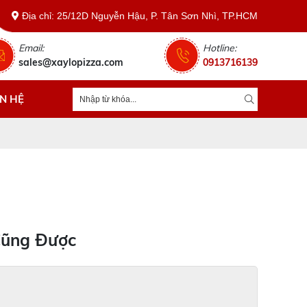
Địa chỉ: 25/12D Nguyễn Hậu, P. Tân Sơn Nhì, TP.HCM
Email:
Hotline:
sales@xaylopizza.com
0913716139
ÊN HỆ
Cũng Được