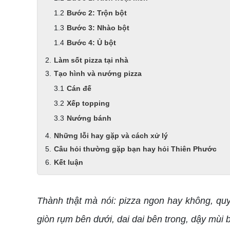
Bước 2: Trộn bột
Bước 3: Nhào bột
Bước 4: Ủ bột
Làm sốt pizza tại nhà
Tạo hình và nướng pizza
Cán đế
Xếp topping
Nướng bánh
Những lỗi hay gặp và cách xử lý
Câu hỏi thường gặp bạn hay hỏi Thiên Phước
Kết luận
Thành thật mà nói: pizza ngon hay không, quy
giòn rụm bên dưới, dai dai bên trong, dậy mùi b