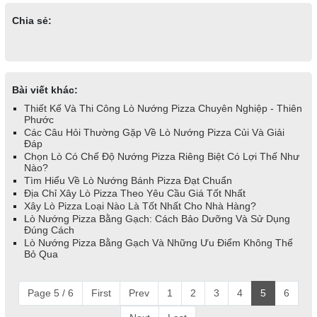
Chia sẻ:
Bài viết khác:
Thiết Kế Và Thi Công Lò Nướng Pizza Chuyên Nghiệp - Thiên
Phước
Các Câu Hỏi Thường Gặp Về Lò Nướng Pizza Củi Và Giải
Đáp
Chọn Lò Có Chế Độ Nướng Pizza Riêng Biệt Có Lợi Thế Như
Nào?
Tìm Hiểu Về Lò Nướng Bánh Pizza Đạt Chuẩn
Địa Chỉ Xây Lò Pizza Theo Yêu Cầu Giá Tốt Nhất
Xây Lò Pizza Loại Nào Là Tốt Nhất Cho Nhà Hàng?
Lò Nướng Pizza Bằng Gạch: Cách Bảo Dưỡng Và Sử Dụng
Đúng Cách
Lò Nướng Pizza Bằng Gạch Và Những Ưu Điểm Không Thể
Bỏ Qua
Page 5 / 6
First
Prev
1
2
3
4
5
6