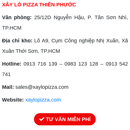
XÂY LÒ PIZZA THIÊN PHƯỚC
Văn phòng:
25/12D Nguyễn Hậu, P. Tân Sơn Nhì,
TP.HCM
Địa chỉ kho:
Lô A9, Cụm Công nghiệp Nhị Xuân, Xã
Xuân Thới Sơn, TP.HCM
Hotline:
0913 716 139 – 0983 123 128 – 0913 542
741
Mail:
sales@xaylopizza.com
Website:
xaylopizza.com
TƯ VẤN MIỄN PHÍ