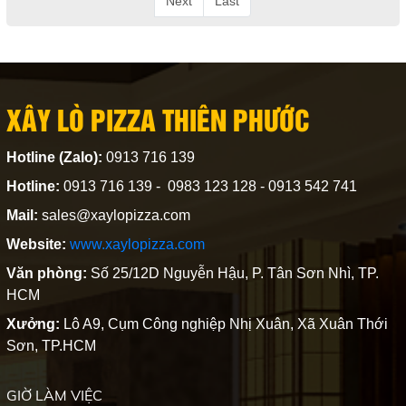
Next
Last
XÂY LÒ PIZZA THIÊN PHƯỚC
Hotline (Zalo):
0913 716 139
Hotline:
0913 716 139 - 0983 123 128 - 0913 542 741
Mail:
sales@xaylopizza.com
Website:
www.xaylopizza.com
Văn phòng:
Số 25/12D Nguyễn Hậu, P. Tân Sơn Nhì, TP.
HCM
Xưởng:
Lô A9, Cụm Công nghiệp Nhị Xuân, Xã Xuân Thới
Sơn, TP.HCM
GIỜ LÀM VIỆC