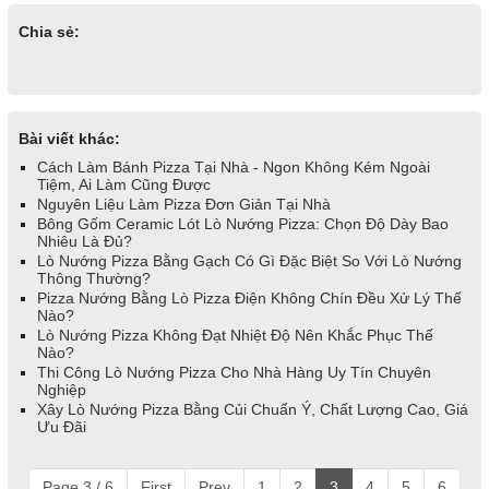
Chia sẻ:
Bài viết khác:
Cách Làm Bánh Pizza Tại Nhà - Ngon Không Kém Ngoài
Tiệm, Ai Làm Cũng Được
Nguyên Liệu Làm Pizza Đơn Giản Tại Nhà
Bông Gốm Ceramic Lót Lò Nướng Pizza: Chọn Độ Dày Bao
Nhiêu Là Đủ?
Lò Nướng Pizza Bằng Gạch Có Gì Đặc Biệt So Với Lò Nướng
Thông Thường?
Pizza Nướng Bằng Lò Pizza Điện Không Chín Đều Xử Lý Thế
Nào?
Lò Nướng Pizza Không Đạt Nhiệt Độ Nên Khắc Phục Thế
Nào?
Thi Công Lò Nướng Pizza Cho Nhà Hàng Uy Tín Chuyên
Nghiệp
Xây Lò Nướng Pizza Bằng Củi Chuẩn Ý, Chất Lượng Cao, Giá
Ưu Đãi
Page 3 / 6
First
Prev
1
2
3
4
5
6