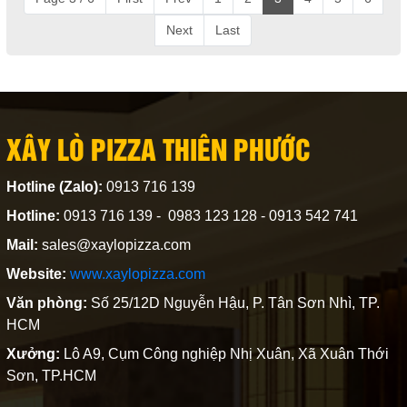
Next
Last
XÂY LÒ PIZZA THIÊN PHƯỚC
Hotline (Zalo):
0913 716 139
Hotline:
0913 716 139 - 0983 123 128 - 0913 542 741
Mail:
sales@xaylopizza.com
Website:
www.xaylopizza.com
Văn phòng:
Số 25/12D Nguyễn Hậu, P. Tân Sơn Nhì, TP.
HCM
Xưởng:
Lô A9, Cụm Công nghiệp Nhị Xuân, Xã Xuân Thới
Sơn, TP.HCM