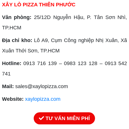
XÂY LÒ PIZZA THIÊN PHƯỚC
Văn phòng:
25/12D Nguyễn Hậu, P. Tân Sơn Nhì,
TP.HCM
Địa chỉ kho:
Lô A9, Cụm Công nghiệp Nhị Xuân, Xã
Xuân Thới Sơn, TP.HCM
Hotline:
0913 716 139 – 0983 123 128 – 0913 542
741
Mail:
sales@xaylopizza.com
Website:
xaylopizza.com
TƯ VẤN MIỄN PHÍ