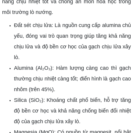
năng chịu nhiệt tốt và chống ăn mòn hóa học trong
môi trường lò nướng.
Đất sét chịu lửa: Là nguồn cung cấp alumina chủ
yếu, đóng vai trò quan trọng giúp tăng khả năng
chịu lửa và độ bền cơ học của gạch chịu lửa xây
lò.
Alumina (Al₂O₃): Hàm lượng càng cao thì gạch
thường chịu nhiệt càng tốt; điển hình là gạch cao
nhôm (trên 45%).
Silica (SiO₂): Khoáng chất phổ biến, hỗ trợ tăng
độ bền cơ học và khả năng chống biến đổi nhiệt
độ của gạch chịu lửa xây lò.
Magnesia (MgO): Có nguồn từ magnesit, nổi bật