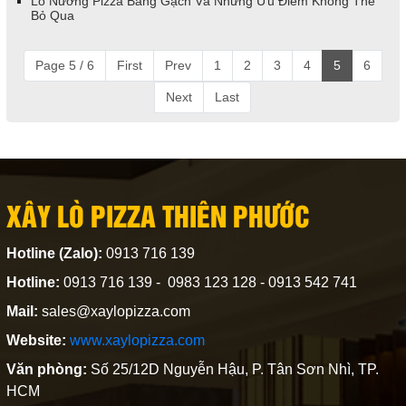
Lò Nướng Pizza Bằng Gạch Và Những Ưu Điểm Không Thể
Bỏ Qua
Page 5 / 6
First
Prev
1
2
3
4
5
6
Next
Last
XÂY LÒ PIZZA THIÊN PHƯỚC
Hotline (Zalo):
0913 716 139
Hotline:
0913 716 139 - 0983 123 128 - 0913 542 741
Mail:
sales@xaylopizza.com
Website:
www.xaylopizza.com
Văn phòng:
Số 25/12D Nguyễn Hậu, P. Tân Sơn Nhì, TP.
HCM