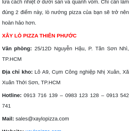
lửa cách nhiệt ở dưới sàn và quanh vòm. Chỉ cần làm
đúng 2 điểm này, lò nướng pizza của bạn sẽ trở nên
hoàn hảo hơn.
XÂY LÒ PIZZA THIÊN PHƯỚC
Văn phòng:
25/12D Nguyễn Hậu, P. Tân Sơn Nhì,
TP.HCM
Địa chỉ kho:
Lô A9, Cụm Công nghiệp Nhị Xuân, Xã
Xuân Thới Sơn, TP.HCM
Hotline:
0913 716 139 – 0983 123 128 – 0913 542
741
Mail:
sales@xaylopizza.com