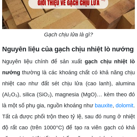
Gạch chịu lửa là gì?
Nguyên liệu của gạch chịu nhiệt lò nướng
Nguyên liệu chính để sản xuất
gạch chịu nhiệt lò
nướng
thường là các khoáng chất có khả năng chịu
nhiệt cao như đất sét chịu lửa (cao lanh), alumina
(Al₂O₃), silica (SiO₂), magnesia (MgO)… kèm theo đó
là một số phụ gia, nguồn khoáng như
bauxite
,
dolomit
.
Tất cả được phối trộn theo tỷ lệ, sau đó nung ở nhiệt
độ rất cao (trên 1000°C) để tạo ra viên gạch có khả