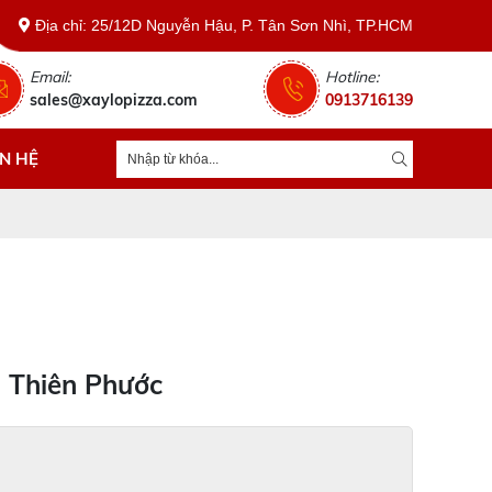
Địa chỉ: 25/12D Nguyễn Hậu, P. Tân Sơn Nhì, TP.HCM
Email:
Hotline:
sales@xaylopizza.com
0913716139
ÊN HỆ
a Thiên Phước