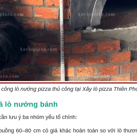
 công lò nướng pizza thủ công tại Xây lò pizza Thiên P
á lò nướng bánh
cần lưu ý ba nhóm yếu tố chính:
buồng 60–80 cm có giá khác hoàn toàn so với lò thư