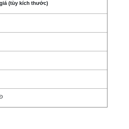
iá (tùy kích thước)
Đ
NĐ