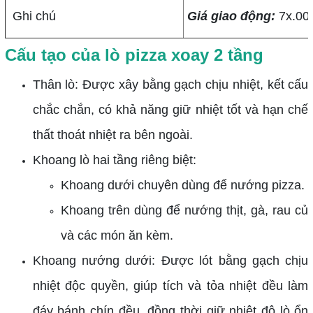
Ghi chú
Giá giao động:
7x.000
Cấu tạo của lò pizza xoay 2 tầng
Thân lò: Được xây bằng gạch chịu nhiệt, kết cấu
chắc chắn, có khả năng giữ nhiệt tốt và hạn chế
thất thoát nhiệt ra bên ngoài.
Khoang lò hai tầng riêng biệt:
Khoang dưới chuyên dùng để nướng pizza.
Khoang trên dùng để nướng thịt, gà, rau củ
và các món ăn kèm.
Khoang nướng dưới: Được lót bằng gạch chịu
nhiệt độc quyền, giúp tích và tỏa nhiệt đều làm
đáy bánh chín đều, đồng thời giữ nhiệt độ lò ổn