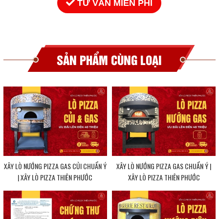
TƯ VẤN MIỄN PHÍ
SẢN PHẨM CÙNG LOẠI
XÂY LÒ NƯỚNG PIZZA GAS CỦI CHUẨN Ý
XÂY LÒ NƯỚNG PIZZA GAS CHUẨN Ý |
| XÂY LÒ PIZZA THIÊN PHƯỚC
XÂY LÒ PIZZA THIÊN PHƯỚC