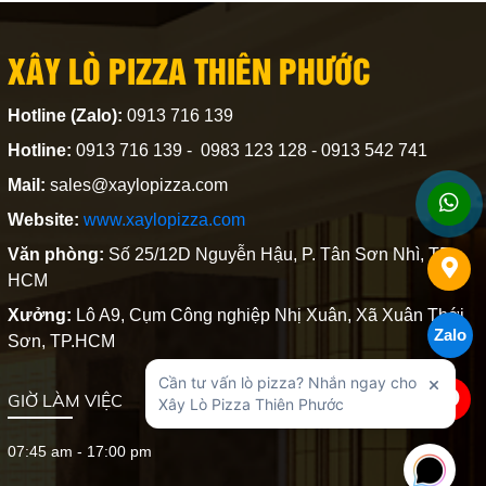
XÂY LÒ PIZZA THIÊN PHƯỚC
Hotline (Zalo):
0913 716 139
Hotline:
0913 716 139 - 0983 123 128 - 0913 542 741
Mail:
sales@xaylopizza.com
Website:
www.xaylopizza.com
Văn phòng:
Số 25/12D Nguyễn Hậu, P. Tân Sơn Nhì, TP.
HCM
Xưởng:
Lô A9, Cụm Công nghiệp Nhị Xuân, Xã Xuân Thới
Zalo
Sơn, TP.HCM
GIỜ LÀM VIỆC
07:45 am - 17:00 pm