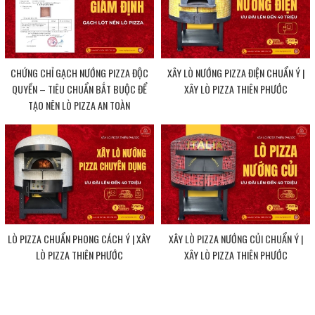
CHỨNG CHỈ GẠCH NƯỚNG PIZZA ĐỘC
XÂY LÒ NƯỚNG PIZZA ĐIỆN CHUẨN Ý |
QUYỀN – TIÊU CHUẨN BẮT BUỘC ĐỂ
XÂY LÒ PIZZA THIÊN PHƯỚC
TẠO NÊN LÒ PIZZA AN TOÀN
LÒ PIZZA CHUẨN PHONG CÁCH Ý | XÂY
XÂY LÒ PIZZA NƯỚNG CỦI CHUẨN Ý |
LÒ PIZZA THIÊN PHƯỚC
XÂY LÒ PIZZA THIÊN PHƯỚC